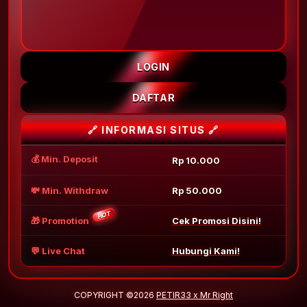
LOGIN
DAFTAR
🔗 INFORMASI SITUS 🔗
💰 Min. Deposit
Rp 10.000
💸 Min. Withdraw
Rp 50.000
HOT
🎁 Promotion
Cek Promosi Disini!
💬 Live Chat
Hubungi Kami!
COPYRIGHT ©2026
PETIR33 x Mr Right